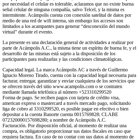
por necesidad el celular es tolerable, aclaramos que no existe buena
señal celular de ninguna compañía, salvo Telcel, y la misma es
intermitente. Acámpolis cuenta con conexión satelital de datos por
medio de una red de wifi interna, sin embargo los accesos son
limitados a los acampantes para generar “desconexión del mundo
virtual” durante el evento.
La presente es una declaración general de actividades a realizar por
parte de Acámpolis A.C., la misma tiene un espíritu de buena fe, y el
desarrollo de las mismas está sujeto a la disposición de los
participantes para realizarlas y las condiciones climatológicas.
Capacidad legal. La marca Acámpolis AC a través de Guillermo
Ignacio Moreno Tirado, cuenta con la capacidad legal necesaria para
facturar, entregar, garantizar y enviar cualquiera de los servicios que
se ofrecen través del sitio www.acampolis.com o se contraten
mediante llamada telefónica al número +523310299520
Forma de pago. Se reciben pagos con tarjeta de crédito visa,
american express o mastercard a través mercado pago, solicitando
liga de cobro al 3310299520, es posible pagar en efectivo o bien
depositar a la cuenta Banorte cuenta 0015769828; CLABE
072320000157698280; a nombre de Acámpolis A.C.
Facturación. Por disposición oficial, al momento de realizar una
compra, es obligatorio proporcionar sus datos fiscales en caso que
requiera factura. En caso de no contar con sus datos al momento de